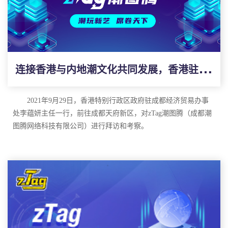
成立时间
：
年
月
日
2021
4
2
7
品牌产品
总部
地
址：
四川省成都市高新区天府大道中段
号美年广场
1388
D
虚拟触碰与创世系列
座
层
室
12
1281
发行日期：
2021年8月
公司类型
：
有限责任公司
耍家帮
-老胡Khufu《侠》系列
连
接香港与内地潮文化共同发展，香港驻川办一行莅临zTag潮图腾参观指导
发行日期：
2021年10月
主营业务
泡泡
BUBI熊系列
资产确权：
闪卡实时验证数字
资产，为作品确权赋能
IP
IP
发行日期：
2022年12月
原创溯源：
溯源技术确保资产的完整性和专属性
2021年9月29日，香港特别行政区政府驻成都经济贸易办事
黑西游系列
版权收益：
公链认证，共享交易，实现公平实时的版权收益
处李蕴妍主任一行，前往成都天府新区，对zTag潮图腾（成都潮
发行日期：
2022年1月
周边实物：
可授权加工厂商定制生产
专属产品，为
创作价值
图腾网络科技有限公司）进行拜访和考察。
IP
IP
彩虹熊猫系列
zTag潮图腾为中国香港品牌，是一个基于区块链NFT溯源技
发行日期：
2022年1月
企业文化
术的原生数字艺术收藏品交易平台。推出可供创作者及IP拥有者
向他们的粉丝和收藏者销售他们拥有的IP产品，用数字商品的形
使命：传递中国文化，创造数字艺术
发展方向
式帮助他们推广作品，使更多人认识、欣赏和使用他们的作品，
首期推出名人区，艺术区，潮玩区和二次元区，意在把
95后
愿景：
保护创作者和
拥有者的权益
IP
数字藏品交流社区
同时利用区块链NFT保护创作者、IP拥有者的版权。
至05后有创意的年轻人聚集于zTag，通过平台把他们的IP数字商
价值观：和平爱国、团结共赴
数字艺术家孵化中心
品推广出去；用数字商品的形式推广国潮，让国潮艺术更加普
潮宇宙超现实空间
及，更深入的进入大众的生活以及走向更宽阔的市场，引领国际
会议期间，
zTag潮图腾的创始人兼CEO——Michael（杨阳）
数字藏品基金会
潮流。
向李蕴妍主任介绍了元宇宙概念，以及创立zTag原生数字艺术收