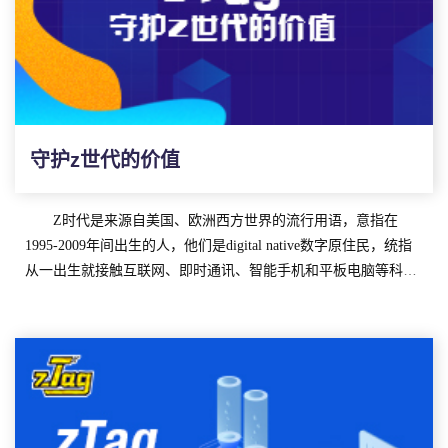
贸易办事处一行，已经对
zTag潮图腾的现状和未来发展有了相当
因为版权意识的薄弱，很多创作者并不知道如何保护自己的
完善的了解。
作品，直到被粉丝发现，或者抄袭者赚的盆满钵满，名声大起的
李蕴妍主任表示：
“元宇宙概念潮已成席卷之势，而zTag潮图
时候，才后知后觉。
腾正站在时代发展的潮头之上，驻川办作为企业发展的推动者和
但，从来如此，便对么？
护航者，会为zTag未来的发展进行切实有力的推动。“
当然不对，我们其实都清楚的知道，无论是抄袭还是剽窃都
未来，元宇宙势必会有更加蓬勃的发展，
zTag潮图腾作为当
是创作者深恶痛绝的行为，除却给正版和原创造成经济上的损
下凤毛麟角服务于Z世代和元宇宙的平台，欢迎每一个有创作能
守护z世代的价值
失，最重要的是，如果长此以往，会严重打击创作者的创作热情
力的人加入，为未来世界添砖加瓦。
和动力。
毕竟在这时代，创作者十分不易，自己呕心沥血的作品，就
如同十月怀胎的孩子，稍微有点变现或者赚钱的苗头，就会被人
Z时代是来源自美国、欧洲西方世界的流行用语，意指在
盯上，然后偷走，等到发现的时候，已经为时已晚，维权之路又
1995-2009年间出生的人，他们是digital native数字原住民，统指
极其漫长和艰辛，还要遭受舆论压力，甚至是不明真相者和键盘
随着国家对于知识产权保护的法律法规越来越完善，以及
从一出生就接触互联网、即时通讯、智能手机和平板电脑等科技
侠的攻击，创作的热情和动力很难不遭受打击，甚至会放弃创
zTag的诞生，这一局面将会带来巨大的改变。
产品，并伴随一起成长的人。
在国内，
Z世代泛指95后和00后，这部分人的年龄范围在18-
作。
zTag将利用自身平台和技术，保护创作者的作品和版权，简
25岁。据KANTER《Z世代消费力白皮书》，中国拥有世界上最
单来说，就是通过对原创作品进行特征提取，并形成唯一的专属
庞大的Z世代1.5亿人。
编码，这些编码就如同作品的指纹一般，作品上到zTag平台时，
对于作为互联网原住民的
Z世代来说，他们拥有独有的价值
就相当于全世界都见证了作品的版权存证过程。
日后如果发生有人盗版、侵权的事情，便可以根据存证在
观、行为准则和经历，生活方式、消费观念与上一代相比，也有
zTag平台的信息，进行维权。平心而论对创作者来说是一件幸
着天翻地覆的变化；数字世界是就像他们生活中不可或缺的一部
事，有了这个平台和技术，维权会节省大量的时间和心血。
分。
除去这些，
Z世代的优势同样体现在数字世界方面的创作内