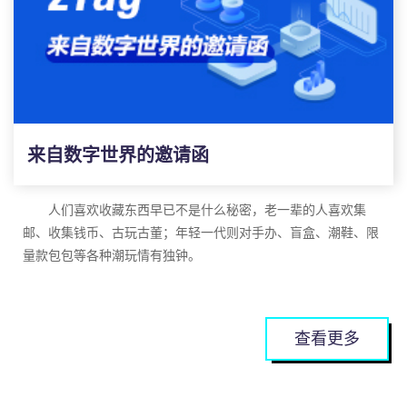
以前自证困难，要提供一大堆证据截图，现在有了这技术，
容和创造价值上。
作为原作者第一时间能去存下证据，让盗版侵权者无法辩驳。
由于
Z世代的性格自我独立，更加关注人生的体验感，他们
相信
zTag的出现，可以为创作者们带来期待已久的保护和帮
会为自己的热爱倾注感情，追逐自己所爱，善于表达和分享，并
助。在此，zTag邀请每一个创作者的加入。
形成不同的圈子和社群。
因此不少
Z世代在各种领域开启了自己的创作之旅，从网文
小说、影视动漫、游戏，到各类短视频、长视频，每一处都充满
来自数字世界的邀请函
了Z世代的身影。
也正是因为
Z世代的努力和付出，许多行业都迸发了新的生
机，比如国潮风、文创风，以及国货品牌的兴起。
人们喜欢收藏东西早已不是什么秘密，老一辈的人喜欢集
但是，有价值的地方就有人想趁虚而入，相信不少创作者都
邮、收集钱币、古玩古董；年轻一代则对手办、盲盒、潮鞋、限
经历过自己的作品被人剽窃，然后换取不正当利益的事情，损失
量款包包等各种潮玩情有独钟。
了经济利益不说，还要被不明真相的键盘侠进行人身攻击，严重
而我们这代人，从小就有收藏东西的爱好，比如小时候玩的
打击创作的热情和动力。
缺乏保护的他们，就如同在虚拟世界的丛林里裸奔，极其容
弹珠、卡片、漫画书，玩游戏的时候喜欢收集皮肤、英雄、装
易受到各种各样的伤害。
备；生活中喜欢收集明星偶像的海报和周边，以及限量款的鞋
查看更多
也有一部分创作者，因为醉心创作，但并没有营销和宣传的
子、衣服和包包。
因为所受文化影响的差异，以及兴趣爱好的不同，每个人喜
能力，导致他们创作的作品，很难发挥出真正的价值。长此以
欢收藏和收集的东西也都不尽相同，目前最被大家所喜爱和熟知
往，也会逐渐放弃创作。
的，不再是艺术品、古董这类对于人群有一定距离的收藏品，而
zTag的初心和愿景，正是希望通过运用自身的力量，成为连