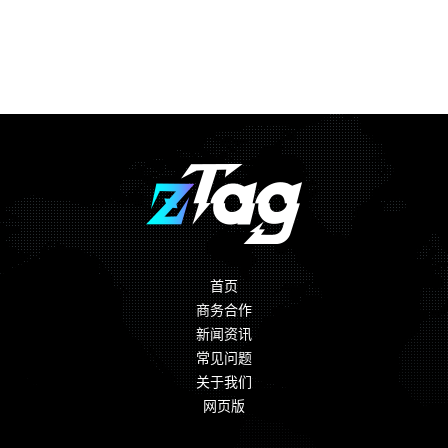
是以二次元文化为代表的手办和抱枕，以及其他动漫、游戏的衍
对于喜欢动漫的
“宅男”、“宅女”们来说，要表明自己喜爱哪
接现实世界与虚拟世界的桥梁；保护Z世代的利益，让他们通过
生品。
个动漫角色，最好的方式莫过于购买这个角色的手办。其中也不
创作内容和创造价值，获得与之相匹配的经济回报，享受自己的
乏有人为了自己的收藏爱好而豪掷千金，以至于现在二次元圈子
劳动成果，得到应有的认可与尊重。
除此之外，
zTag也希望通过利用自身的优势带给这个世界一
里有一句话：宅男一面墙，北京一套房。
当然，很多人收藏自己喜欢的东西，并不是为了去售卖或者
些美好的改变。
增值，而是出于单纯的喜欢和成就感。
第一，
zTag将致力于保护创作者、IP拥有者，打击盗版和侵
但随着时代的发展，很多人已经不在满足于现实世界的收藏
权。
品，而是去更广阔的数字世界开疆拓土，寻找自己钟意的藏品。
在互联网技术发达的今天，盗版和侵权变得极为简单和容
同时，也有艺术家开始放眼于数字世界，国外
80后网络艺术
易，只需要动动手指，就能完成复制粘贴，轻而易举的剽窃走创
家 Beeple，他连续七年坚持每天创作一副作品，最终将五千多副
作者呕心沥血的作品和创造内容，或者盗用别人未经授权的
IP，
作品“EVERYDAYS：THE FIRST 5000 DAYS ”做成数字收藏品，
然后获取金钱。
这种行为不仅伤害了创作者、
IP拥有者的版权、消费者的利
被著名艺术品拍卖行佳士得拍出了6930万美元的天价。
这种操作也让很多人看到了新的财富商机，推特
CEO杰克·多
益，而且会打击创作者对于创作的热情及动力。如果小偷越来越
西就把他2006年发布的首条推文“just setting up my twitter”数字
首页
多，创作者越来越少，社会就会缺乏创新，甚至无法进步。
化，最终卖出250万美元的高价。
商务合作
第二，
zTag会为创作者、IP拥有者赋能，并提供相应的回
打造线上数字收藏品收藏馆，已经是很多收藏爱好者的新目
新闻资讯
报。
常见问题
标。
zTag应用NFT溯源技术，为创作者、IP拥有者赋能，帮他们
关于我们
而
zTag要做的，就是帮助实体收藏家，将他们的收藏品上传
设计、打造专属的IP产品，借此来提高知名度，提高用户粘性和
网页版
至数字世界，并且获得二次价值。这些数字藏品的所有权以及相
拓展粉丝生态。
关权益，依然归收藏者所有。