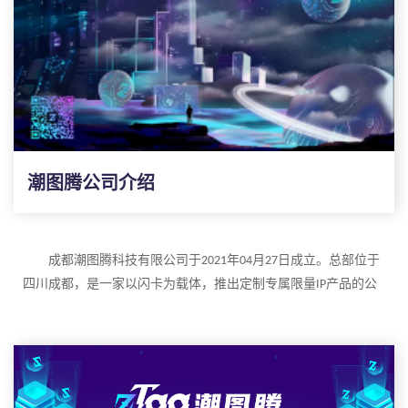
办公地址：四川成都
商标注册号：
56108216
品牌故事
zTag潮图腾通过区块链技术发行认证和加密的数字藏品，不
会被篡改、替代，更好的保护创造者与收藏者的权益，zTag潮图
腾数字艺术藏品服务和交易平台由此而生。
潮图腾公司介绍
主营业务
资产确权：
IP闪卡实时验证数字IP资产，为作品确权赋能
原创溯源：溯源技术确保资产的完整性和专属性
版权收益：公链认证，共享交易，实现公平实时的版权收益
成都潮图腾科技有限公司于
年
月
日成立。
总部位于
2021
04
27
周边实物：可授权加工厂商定制生产
IP专属产品，为IP创作价值
四川成都，是一家
以闪卡为载体
，
推出定制专属限量
产品
的公
IP
司。公司旗下主打品牌是
潮图腾，
是一个基于
溯源技术的
zTag
NFT
品牌文化
原生数字艺术藏品锻造、交易平台
。公司致力于
让每个人都能拥
使命：传递中国文化
创造数字艺术
公司名称
：成都潮图腾科技有限公司
有属于自己的数字艺术藏品收藏馆，打造一个自由开放的互联潮
愿景：保护创作者和
IP拥有者的权益
外文名
：
C
hengdu
z
T
ag
Technology Co, Ltd
玩
闪卡交流交易平台。
IP
价值观：和平爱过
团结共赴
所属行业
：
软件和信息技术服务业