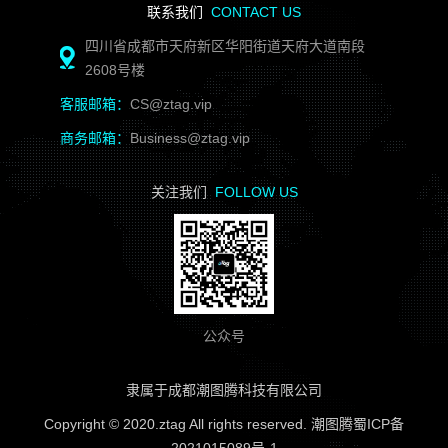
基于
NFT溯源技术的特点，这些IP产品拥有全球唯一性，且
未来的数字世界一定会有更加长远的发展，或许有一天我们
联系我们
CONTACT US
不可复制和盗版，极具收藏价值，购买到IP产品的粉丝，可以建
可以进入数字世界，而数字世界的所有物品，也都将是现实世界
四川省成都市天府新区华阳街道天府大道南段
立与创作者、IP拥有者更紧密的羁绊。
的映射。
2608号楼
第三，
zTag将成为数字世界的入口。
现在，数字世界与现实世界的链接正在逐渐紧密，
zTag将成
数字世界，或者说虚拟世界，对于我们来说，早已不是遥不
客服邮箱：
CS@ztag.vip
为连接数字世界与现实世界的“桥梁”。
可及的幻想，而是终有一日可以到达的前方，
zTag将运用NFT溯
商务邮箱：
Business@ztag.vip
源技术技术，帮助每一个人将自己拥有的东西数字化，比如我们
拥有的物品、收藏品，甚至是作品、IP也都可以，通过zTag进行
在此，
zTag邀请每一个人的加入。
关注我们
FOLLOW US
数字化，让它们以另外一种形式陪伴你，并赋予它们价值。
公众号
隶属于成都潮图腾科技有限公司
Copyright © 2020.ztag All rights reserved. 潮图腾蜀ICP备
2021015089号-1