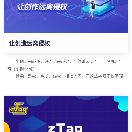
藏品交易平台的初心。
Michael认为，元宇宙或许将是人类数字化生存的最高形态，
在元宇宙中，我们可以体验更为丰富多彩的人生。元宇宙也是人
的世界，人的世界，只不过它是虚拟的、数字的。
“元宇宙”强调的是生态的完整性和用户的主观能动性。不同
让创造远离侵权
于现实的局限，数字世界的空间更加广袤无垠，所蕴藏的机遇和
未来也更加广阔，而zTag要做的，就是成为链接现实与数字元宇
宙的桥梁，为每一个有创作能力的人提供平台和价值。
zTag当下发展的目标之一，是作为促进香港、成都两地的文
小偷越来越多，好人越来越少，咱偷谁去呀？
——冯巩、牛
化交流和发展的桥梁，重点是让香港、成都的年轻一代进行潮流
群《小偷公司》
文化的交流，连接人与人，圈层与圈层，把每个地方优秀独特的
抄袭、剽窃、盗版、侵权，相信大家对于这些字眼不仅不陌
文化和属性传递出去，来创造出更加丰富多彩的内容，打破地域
随后，
Michael和zTag的技术人员一起向大家展示了潮图腾发
生，甚至脑海里还会自动联想到一些看到过或者经历过的事情。
和距离产生的局限性。
布的专业APP——zTag，zTag是一款应用NFT溯源技术的潮玩艺
由此可见，在我们的生活中，这种事情几乎随处看见，且习
术藏品交易服务软件。用户们在zTagAPP就能了解到商品的所有
以为常。我们很多人都有使用过盗版软件、看过盗版电影和书
信息并进行实时查看、购买收藏，非常方便快捷。
目前，
zTag平台已经和成都本地的一些说唱音乐厂牌和说唱
籍、玩过盗版游戏。因为盗版有着让许多人无法拒绝的优势，那
歌手达成了合作，在其他领域也取得了一定的进展，例如：游
就是便宜以及便捷性。
在互联网飞速发展的今天，盗版和抄袭也变得格外容易，只
戏、网红博主等。未来，zTag将会服务于更多的创作者和IP拥有
需要动动手指，就能完成复制粘贴，轻而易举的夺走创作者辛辛
者，为他们带来全新的改变和机遇。
经过一系列的沟通和交流，香港特别行政区政府驻成都经济
苦苦、呕心沥血的作品。