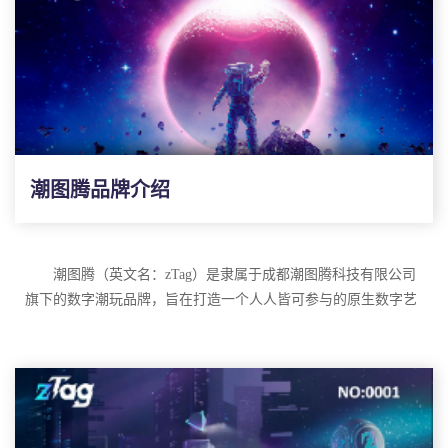
潮图腾品牌介绍
潮图腾（英文名：
zTag）是隶属于成都潮图腾科技有限公司
旗下的数字潮玩品牌，旨在打造一个人人皆可参与的原生数字艺
术藏品服务和交易平台。zTag潮图腾通过数字藏品溯源技术，为
文化创作者与IP拥有者提供创作保护、版权保护，用数字艺术品
的形式推广国潮与传统文化，zTag潮图腾致力于成为链接现实与
中文名：潮图腾
数字世界的桥梁，为每一位创作者提供实现价值与创造价值的平
英文名：
zTag
台。
所属公司：成都潮图腾科技有限公司